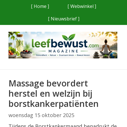
Ga
[ Home ]
[ Webwinkel ]
naar
[ Nieuwsbrief ]
de
inhoud
Massage bevordert
herstel en welzijn bij
borstkankerpatiënten
woensdag 15 oktober 2025
Tijdens de Borstkankermaand benadrukt de