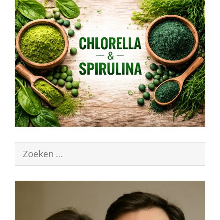
Zoek
naar: