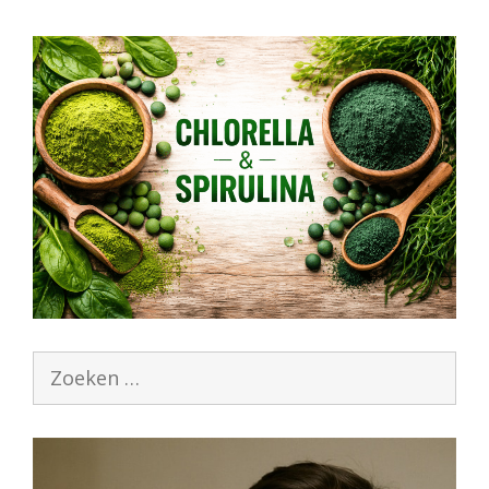
Zoek
naar: