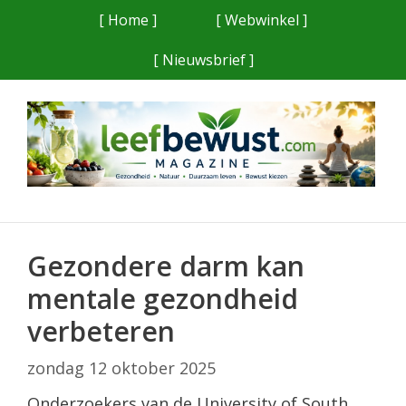
Ga
[ Home ]
[ Webwinkel ]
naar
[ Nieuwsbrief ]
de
inhoud
Gezondere darm kan
mentale gezondheid
verbeteren
zondag 12 oktober 2025
Onderzoekers van de University of South