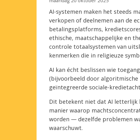
maandag 20 oktober 2025
AI-systemen maken het steeds mak
verkopen of deelnemen aan de eco
betalingsplatforms, kredietscor
ethische, maatschappelijke en th
controle totaalsystemen van uits
kenmerken die in religieuze symb
AI kan écht beslissen wie toegang
(bijvoorbeeld door algoritmische
geïntegreerde sociale-kredietach
Dit betekent niet dat AI letterlijk
manier waarop machtsconcentrati
worden — dezelfde problemen wa
waarschuwt.