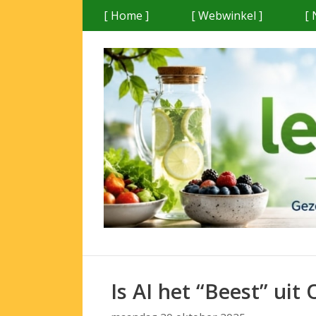
Ga
[ Home ]
[ Webwinkel ]
[ 
naar
de
inhoud
Is AI het “Beest” uit