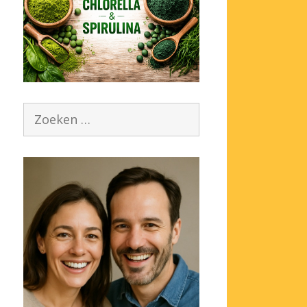
Zoek
naar: