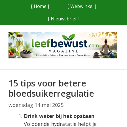
Ga
[ Home ]
[ Webwinkel ]
naar
[ Nieuwsbrief ]
de
inhoud
15 tips voor betere
bloedsuikerregulatie
woensdag 14 mei 2025
Drink water bij het opstaan
Voldoende hydratatie helpt je