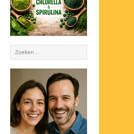
Zoek
naar: