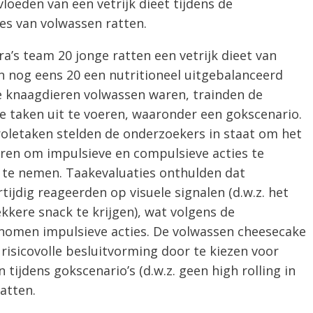
loeden van een vetrijk dieet tijdens de
es van volwassen ratten.
’s team 20 jonge ratten een vetrijk dieet van
n nog eens 20 een nutritioneel uitgebalanceerd
e knaagdieren volwassen waren, trainden de
 taken uit te voeren, waaronder een gokscenario.
roletaken stelden de onderzoekers in staat om het
ren om impulsieve en compulsieve acties te
n te nemen. Taakevaluaties onthulden dat
ijdig reageerden op visuele signalen (d.w.z. het
ekkere snack te krijgen), wat volgens de
enomen impulsieve acties. De volwassen cheesecake
risicovolle besluitvorming door te kiezen voor
 tijdens gokscenario’s (d.w.z. geen high rolling in
atten.