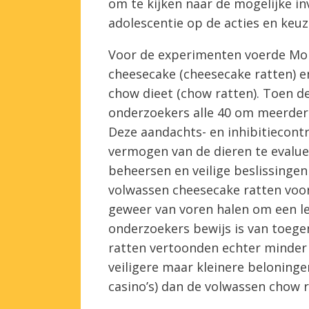
om te kijken naar de mogelijke inv
adolescentie op de acties en keuz
Voor de experimenten voerde Mora
cheesecake (cheesecake ratten) e
chow dieet (chow ratten). Toen d
onderzoekers alle 40 om meerdere
Deze aandachts- en inhibitiecont
vermogen van de dieren te evalue
beheersen en veilige beslissinge
volwassen cheesecake ratten voort
geweer van voren halen om een ​​l
onderzoekers bewijs is van toeg
ratten vertoonden echter minder 
veiligere maar kleinere beloningen
casino’s) dan de volwassen chow r