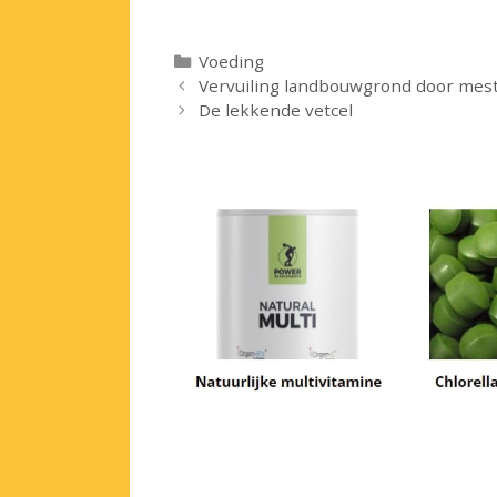
Categorieën
Voeding
Vervuiling landbouwgrond door mest
De lekkende vetcel