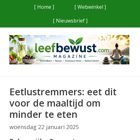
Ga
[ Home ]
[ Webwinkel ]
naar
[ Nieuwsbrief ]
de
inhoud
Eetlustremmers: eet dit
voor de maaltijd om
minder te eten
woensdag 22 januari 2025