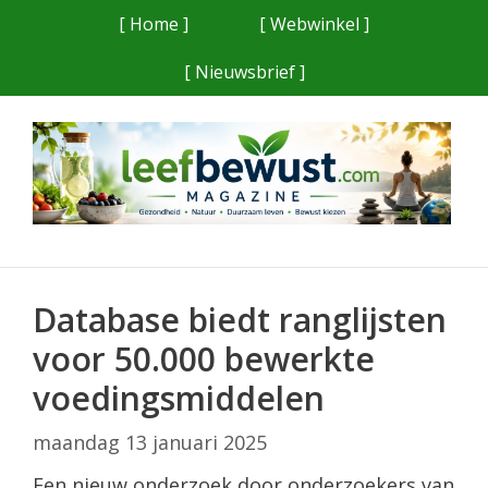
Ga
[ Home ]
[ Webwinkel ]
naar
[ Nieuwsbrief ]
de
inhoud
Database biedt ranglijsten
voor 50.000 bewerkte
voedingsmiddelen
maandag 13 januari 2025
Een nieuw onderzoek door onderzoekers van