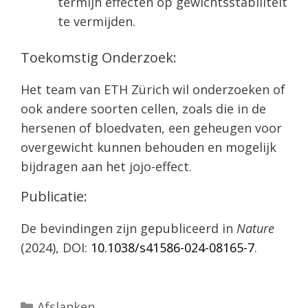
termijn effecten op gewichtsstabiliteit
te vermijden.
Toekomstig Onderzoek:
Het team van ETH Zürich wil onderzoeken of
ook andere soorten cellen, zoals die in de
hersenen of bloedvaten, een geheugen voor
overgewicht kunnen behouden en mogelijk
bijdragen aan het jojo-effect.
Publicatie:
De bevindingen zijn gepubliceerd in
Nature
(2024), DOI:
10.1038/s41586-024-08165-7
.
Categorieën
Afslanken