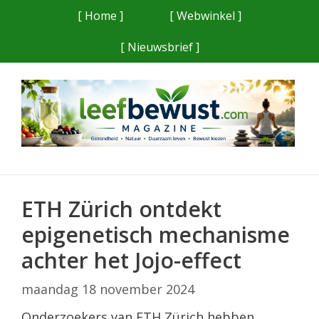
Ga
[ Home ]
[ Webwinkel ]
naar
[ Nieuwsbrief ]
de
inhoud
ETH Zürich ontdekt
epigenetisch mechanisme
achter het Jojo-effect
maandag 18 november 2024
Onderzoekers van ETH Zürich hebben