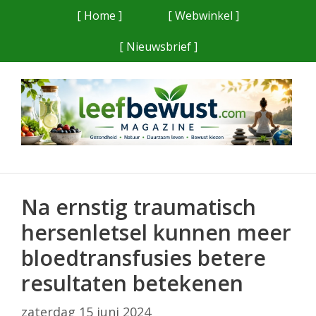
Ga
[ Home ]
[ Webwinkel ]
naar
[ Nieuwsbrief ]
de
inhoud
Na ernstig traumatisch
hersenletsel kunnen meer
bloedtransfusies betere
resultaten betekenen
zaterdag 15 juni 2024