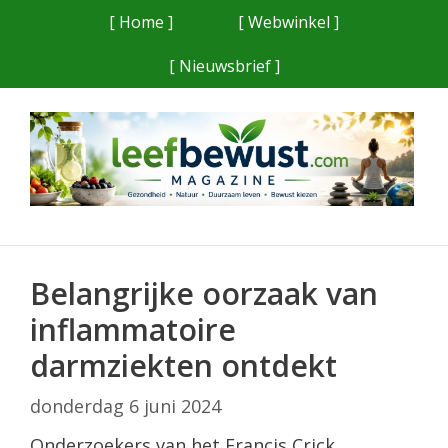
Ga
[ Home ]
[ Webwinkel ]
naar
[ Nieuwsbrief ]
de
inhoud
Belangrijke oorzaak van
inflammatoire
darmziekten ontdekt
donderdag 6 juni 2024
Onderzoekers van het Francis Crick