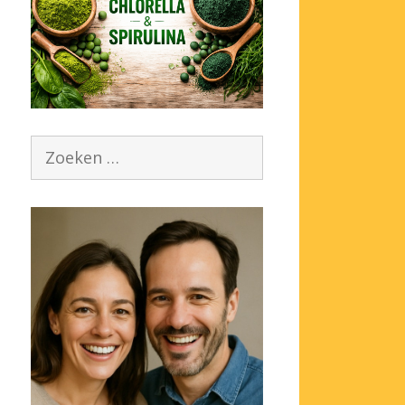
Zoek
naar: