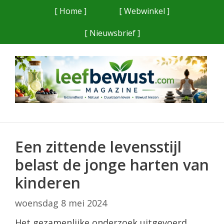
Ga
[ Home ]
[ Webwinkel ]
naar
[ Nieuwsbrief ]
de
inhoud
Een zittende levensstijl
belast de jonge harten van
kinderen
woensdag 8 mei 2024
Het gezamenlijke onderzoek uitgevoerd