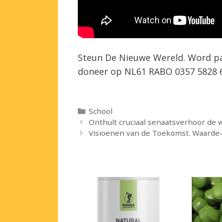
Steun De Nieuwe Wereld. Word p
doneer op NL61 RABO 0357 5828 61
Categorieën
School
Onthult cruciaal senaatsverhoor de w
Visioenen van de Toekomst. Waarde- e