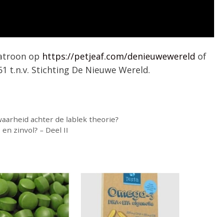
atroon op
https://petjeaf.com/denieuwewereld
of
 t.n.v. Stichting De Nieuwe Wereld.
aarheid achter de lablek theorie?
n zinvol? – Deel II