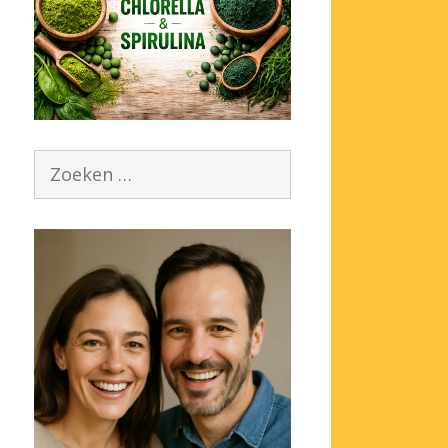
Zoek
naar: