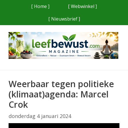
Ga
[ Home ]
[ Webwinkel ]
naar
[ Nieuwsbrief ]
de
inhoud
Weerbaar tegen politieke
(klimaat)agenda: Marcel
Crok
donderdag 4 januari 2024