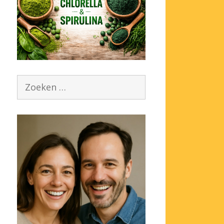
Zoek
naar: