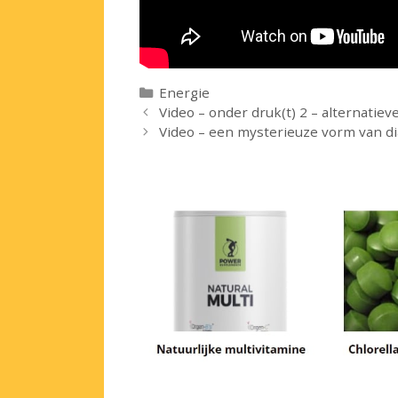
Categorieën
Energie
Video – onder druk(t) 2 – alternatie
Video – een mysterieuze vorm van d