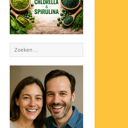
Zoek
naar: