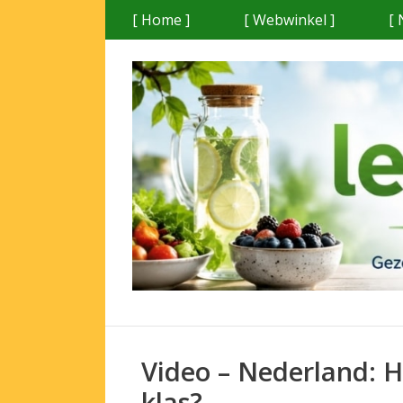
Ga
[ Home ]
[ Webwinkel ]
[ 
naar
de
inhoud
Video – Nederland: H
klas?