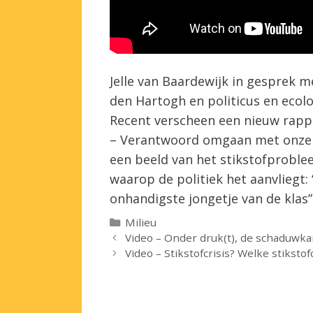
Jelle van Baardewijk in gesprek 
den Hartogh en politicus en ecol
Recent verscheen een nieuw rappo
– Verantwoord omgaan met onzeker
een beeld van het stikstofproble
waarop de politiek het aanvliegt:
onhandigste jongetje van de klas”
Categorieën
Milieu
Video – Onder druk(t), de schaduwk
Video – Stikstofcrisis? Welke stikstofc