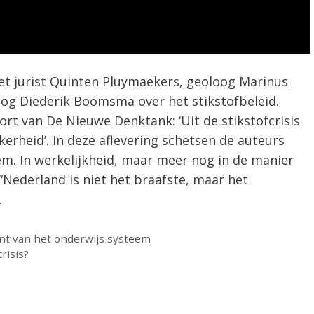
met jurist Quinten Pluymaekers, geoloog Marinus
oog Diederik Boomsma over het stikstofbeleid.
rt van De Nieuwe Denktank: ‘Uit de stikstofcrisis
heid’. In deze aflevering schetsen de auteurs
em. In werkelijkheid, maar meer nog in de manier
 “Nederland is niet het braafste, maar het
.
ant van het onderwijs systeem
risis?