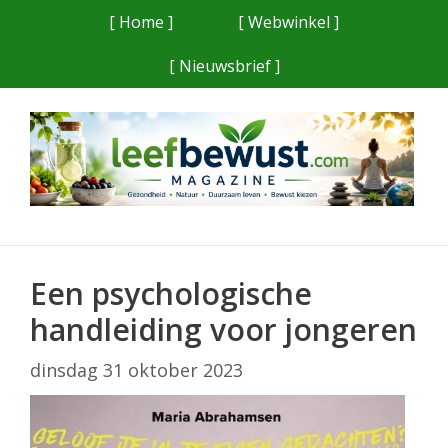
Ga
[ Home ]
[ Webwinkel ]
naar
[ Nieuwsbrief ]
de
inhoud
Een psychologische
handleiding voor jongeren
dinsdag 31 oktober 2023