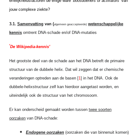
erfelijkheidsfactoren de enige ware ‘
boosdoeners of activators’
van
jouw complexe ziekte?
3.1.
Samenvatting
van (
wetenschappelijke
algemeen geaccepteerde)
kennis
omtrent
DNA-schade en/of DNA-mutaties
‘
De Wikipedia-kennis’
Het grootste deel van de schade aan het DNA betreft de primaire
structuur van de dubbele helix. Dat wil zeggen dat er chemische
veranderingen optreden aan de basen [
1
] in het DNA. Ook de
dubbele-helixstructuur zelf kan hierdoor aangetast worden, en
uiteindelijk ook de structuur van het chromosoom.
Er kan onderscheid gemaakt worden tussen
twee soorten
oorzaken
van DNA-schade:
Endogene oorzaken
(oorzaken die van binnenuit komen)