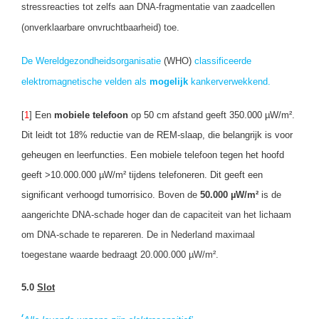
stressreacties tot zelfs aan DNA-fragmentatie van zaadcellen
(onverklaarbare onvruchtbaarheid) toe.
De Wereldgezondheidsorganisatie
(WHO)
classificeerde
elektromagnetische velden als
mogelijk
kankerverwekkend.
[
1
] Een
mobiele telefoon
op 50 cm afstand geeft 350.000 µW/m².
Dit leidt tot 18% reductie van de REM-slaap, die belangrijk is voor
geheugen en leerfuncties. Een mobiele telefoon tegen het hoofd
geeft >10.000.000 µW/m² tijdens telefoneren. Dit geeft een
significant verhoogd tumorrisico.
Boven de
50.000 µW/m²
is de
aangerichte DNA-schade hoger dan de capaciteit van het lichaam
om DNA-schade te repareren. De in Nederland maximaal
toegestane waarde bedraagt 20.000.000 µW/m².
5.0
Slot
‘