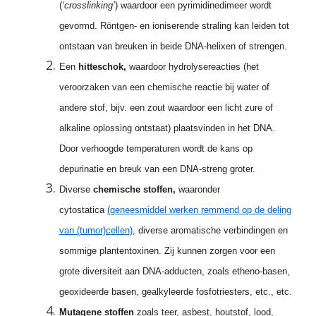
(
‘crosslinking’
) waardoor een pyrimidinedimeer wordt
gevormd. Röntgen- en ioniserende straling kan leiden tot
ontstaan van breuken in beide DNA-helixen of strengen.
Een
hitteschok,
waardoor hydrolysereacties (het
veroorzaken van een chemische reactie bij water of
andere stof, bijv. een zout waardoor een licht zure of
alkaline oplossing ontstaat) plaatsvinden in het DNA.
Door verhoogde temperaturen wordt de kans op
depurinatie en breuk van een DNA-streng groter.
Diverse
chemische stoffen,
waaronder
cytostatica
(
geneesmiddel werken remmend op de deling
van (tumor)cellen)
,
diverse aromatische verbindingen en
sommige plantentoxinen. Zij kunnen zorgen voor een
grote diversiteit aan DNA-adducten, zoals etheno-basen,
geoxideerde basen, gealkyleerde fosfotriesters, etc., etc.
Mutagene stoffen
zoals teer, asbest, houtstof, lood,