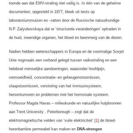
toonde aan dat EMV-straling niet veilig is. In één van de geheime
documenten, opgesteld in 1977, bleek uit tests op
laboratoriummuizen en –ratten door de Russische natuurkundige
N.P. Zalyubovskaya dat er ‘structurele veranderingen’ optraden in
de huid, inwendige organen, het bloed en beenmerg van de dieren.
Nadien hebben wetenschappers in Europa en de voormalige Sovjet
Unie nogmaals een verband gelegd tussen radiostraling en een
heleboel menselijke aandoeningen, waaronder hoofdpijn,
vermoeidheid, concentratie- en geheugenstoornissen,
slaapstoornissen, verstoring van het immuunsysteem,
hersentumoren en problemen met het hormonale systeem.
Professor Magda Havas – milieukunde en natuurlijke hulpbronnen
aan Trent University , Peterborough – zegt dat de
elektromagnetische velden van ‘vuile elektriciteit’ [
1
] de bloed-
herenbarrière permeabel kan maken en
DNA-strengen