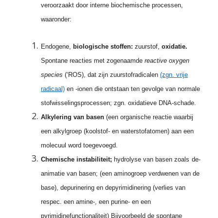
veroorzaakt door interne biochemische processen,
waaronder:
Endogene,
biologische stoffen:
zuurstof,
oxidatie.
Spontane reacties met zogenaamde
reactive oxygen
species
(‘ROS), dat zijn zuurstofradicalen
(zgn. vrije
radicaal)
en -ionen die ontstaan ten gevolge van normale
stofwisselingsprocessen; zgn. oxidatieve DNA-schade.
Alkylering van basen
(een organische reactie waarbij
een alkylgroep (koolstof- en waterstofatomen) aan een
molecuul word toegevoegd.
Chemische instabiliteit;
hydrolyse van basen zoals
de-
animatie van basen; (een aminogroep verdwenen van de
base), depurinering en depyrimidinering (verlies van
respec. een amine-, een purine- en een
pyrimidinefunctionaliteit) Bijvoorbeeld de spontane