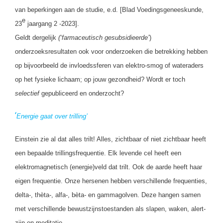
van beperkingen aan de studie, e.d. [Blad Voedingsgeneeskunde,
e
23
jaargang 2 -2023].
Geldt dergelijk
(‘farmaceutisch gesubsidieerde’
)
onderzoeksresultaten ook voor onderzoeken die betrekking hebben
op bijvoorbeeld de invloedssferen van elektro-smog of wateraders
op het fysieke lichaam; op jouw gezondheid? Wordt er toch
selectief
gepubliceerd en onderzocht?
‘
Energie gaat over trilling’
Einstein zie al dat alles trilt! Alles, zichtbaar of niet zichtbaar heeft
een bepaalde trillingsfrequentie. Elk levende cel heeft een
elektromagnetisch (energie)veld dat trilt. Ook de aarde heeft haar
eigen frequentie. Onze hersenen hebben verschillende frequenties,
delta-, thèta-, alfa-, bèta- en gammagolven. Deze hangen samen
met verschillende bewustzijnstoestanden als slapen, waken, alert-
zijn en meditatie.