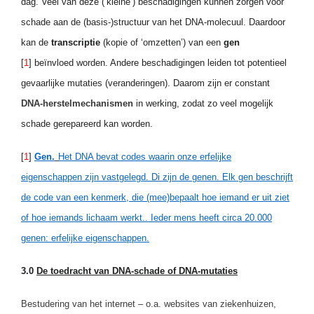
dag. Veel van deze (‘kleine’) beschadigingen kunnen zorgen voor
schade aan de (basis-)structuur van het DNA-molecuul. Daardoor
kan de
transcriptie
(kopie of ‘omzetten’) van een
gen
[
1
] beïnvloed worden. Andere beschadigingen leiden tot potentieel
gevaarlijke mutaties (veranderingen). Daarom zijn er constant
DNA-herstelmechanismen
in werking, zodat zo veel mogelijk
schade gerepareerd kan worden.
[
1
]
Gen.
Het DNA bevat codes waarin onze erfelijke
eigenschappen zijn vastgelegd. Di zijn de genen. Elk gen beschrijft
de code van een kenmerk, die (mee)bepaalt hoe iemand er uit ziet
of hoe iemands lichaam werkt.. Ieder mens heeft circa 20.000
genen: erfelijke eigenschappen.
3.0
De toedracht van DNA-schade of DNA-mutaties
Bestudering van het internet – o.a. websites van ziekenhuizen,