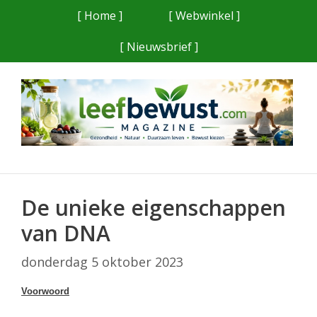
Ga
[ Home ]
[ Webwinkel ]
naar
[ Nieuwsbrief ]
de
inhoud
De unieke eigenschappen
van DNA
donderdag 5 oktober 2023
Voorwoord