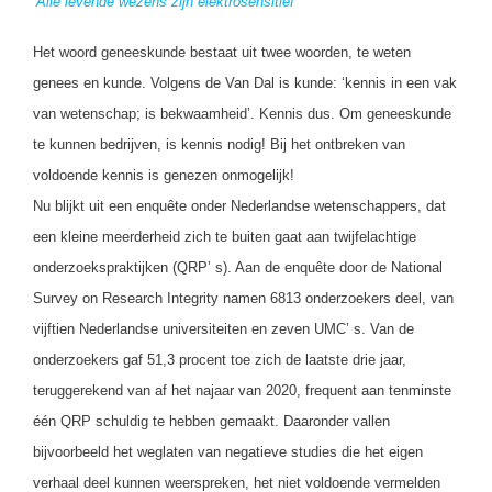
Alle levende wezens zijn elektrosensitief’
Het woord geneeskunde bestaat uit twee woorden, te weten
genees en kunde. Volgens de Van Dal is kunde: ‘kennis in een vak
van wetenschap; is bekwaamheid’. Kennis dus. Om geneeskunde
te kunnen bedrijven, is kennis nodig! Bij het ontbreken van
voldoende kennis is genezen onmogelijk!
Nu blijkt uit een enquête onder Nederlandse wetenschappers, dat
een kleine meerderheid zich te buiten gaat aan twijfelachtige
onderzoekspraktijken (QRP’ s). Aan de enquête door de National
Survey on Research Integrity namen 6813 onderzoekers deel, van
vijftien Nederlandse universiteiten en zeven UMC’ s. Van de
onderzoekers gaf 51,3 procent toe zich de laatste drie jaar,
teruggerekend van af het najaar van 2020, frequent aan tenminste
één QRP schuldig te hebben gemaakt. Daaronder vallen
bijvoorbeeld het weglaten van negatieve studies die het eigen
verhaal deel kunnen weerspreken, het niet voldoende vermelden