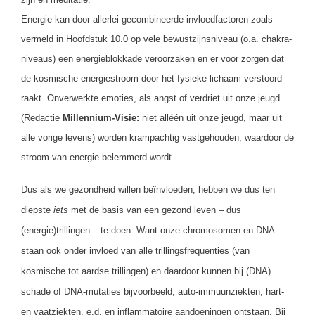
Energie kan door allerlei gecombineerde invloedfactoren zoals
vermeld in Hoofdstuk 10.0 op vele bewustzijnsniveau (o.a. chakra-
niveaus) een energieblokkade veroorzaken en er voor zorgen dat
de kosmische energiestroom door het fysieke lichaam verstoord
raakt. Onverwerkte emoties, als angst of verdriet uit onze jeugd
(Redactie
Millennium-Visie:
niet alléén uit onze jeugd, maar uit
alle vorige levens) worden krampachtig vastgehouden, waardoor de
stroom van energie belemmerd wordt.
Dus als we gezondheid willen beïnvloeden, hebben we dus ten
diepste
iets
met de basis van een gezond leven – dus
(energie)trillingen – te doen. Want onze chromosomen en DNA
staan ook onder invloed van alle trillingsfrequenties (van
kosmische tot aardse trillingen) en daardoor kunnen bij (DNA)
schade of DNA-mutaties bijvoorbeeld, auto-immuunziekten, hart-
en vaatziekten, e.d. en inflammatoire aandoeningen ontstaan. Bij