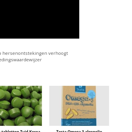
op hersenontstekingen verhoogt
edingswaardewijzer