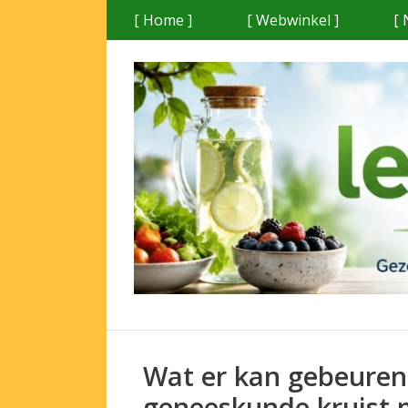
Ga
[ Home ]
[ Webwinkel ]
[ 
naar
de
inhoud
Wat er kan gebeuren 
geneeskunde kruist 