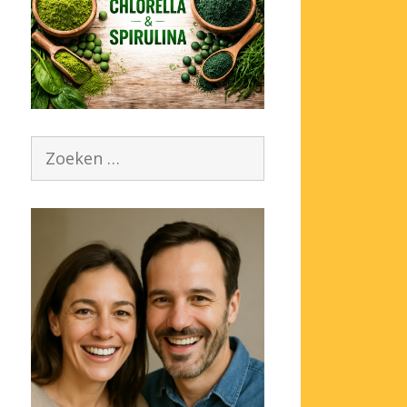
Zoek
naar: