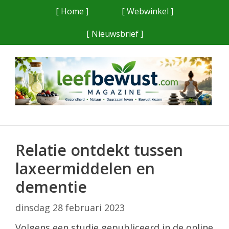
Ga
[ Home ]
[ Webwinkel ]
naar
[ Nieuwsbrief ]
de
inhoud
Relatie ontdekt tussen
laxeermiddelen en
dementie
dinsdag 28 februari 2023
Volgens een studie gepubliceerd in de online