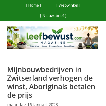
Ga
[ Home ]
[ Webwinkel ]
naar
[ Nieuwsbrief ]
de
inhoud
Mijnbouwbedrijven in
Zwitserland verhogen de
winst, Aboriginals betalen
de prijs
maandag 16 januari 2023