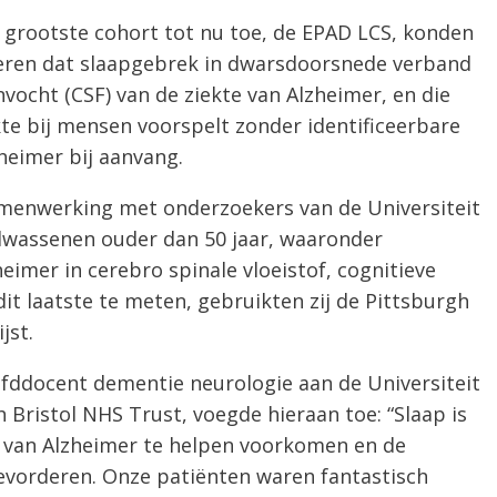
grootste cohort tot nu toe, de EPAD LCS, konden
eren dat slaapgebrek in dwarsdoorsnede verband
ocht (CSF) van de ziekte van Alzheimer, en die
e bij mensen voorspelt zonder identificeerbare
heimer bij aanvang.
menwerking met onderzoekers van de Universiteit
olwassenen ouder dan 50 jaar, waaronder
eimer in cerebro spinale vloeistof, cognitieve
dit laatste te meten, gebruikten zij de Pittsburgh
jst.
oofddocent dementie neurologie aan de Universiteit
h Bristol NHS Trust, voegde hieraan toe: “Slaap is
 van Alzheimer te helpen voorkomen en de
evorderen. Onze patiënten waren fantastisch