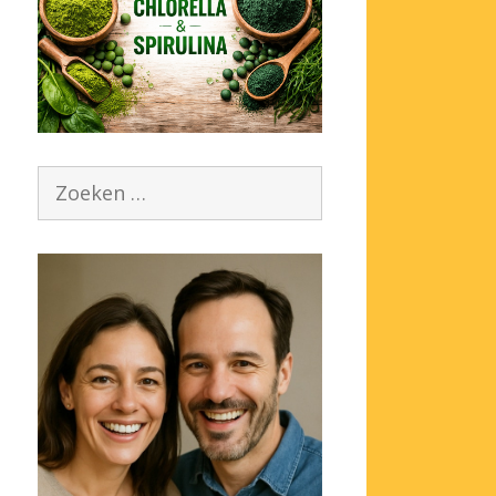
Zoek
naar: