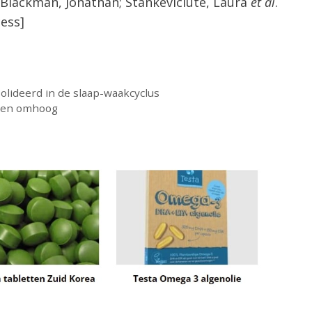
y Blackman, Jonathan; Stankeviciute, Laura
et al
.
ess]
lideerd in de slaap-waakcyclus
nden omhoog