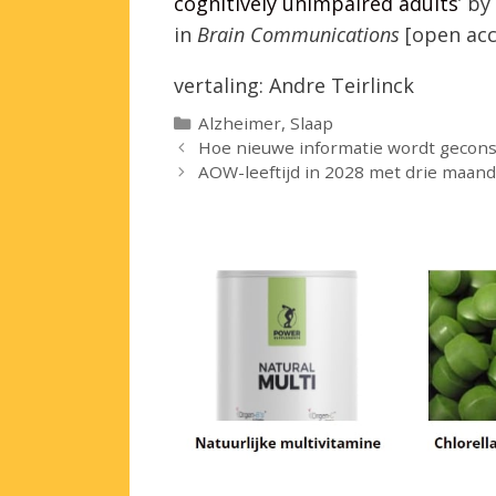
cognitively unimpaired adults
’ b
in
Brain Communications
[open acc
vertaling: Andre Teirlinck
Categorieën
Alzheimer
,
Slaap
Hoe nieuwe informatie wordt geconso
AOW-leeftijd in 2028 met drie maa