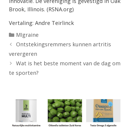
innovatie. De vereniging is gevestigd in Oak
Brook, Illinois. (RSNA.org)
Vertaling: Andre Teirlinck
Categorieën
MIgraine
Ontstekingsremmers kunnen artritis
verergeren
Wat is het beste moment van de dag om
te sporten?