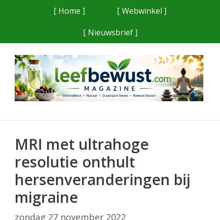
Ga
[ Home ]
[ Webwinkel ]
naar
[ Nieuwsbrief ]
de
inhoud
MRI met ultrahoge
resolutie onthult
hersenveranderingen bij
migraine
zondag 27 november 2022