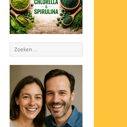
Zoek
naar: