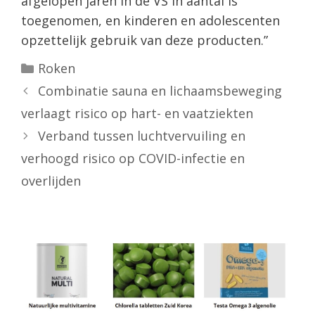
afgelopen jaren in de VS in aantal is
toegenomen, en kinderen en adolescenten
opzettelijk gebruik van deze producten.”
Categorieën
Roken
Combinatie sauna en lichaamsbeweging
verlaagt risico op hart- en vaatziekten
Verband tussen luchtvervuiling en
verhoogd risico op COVID-infectie en
overlijden