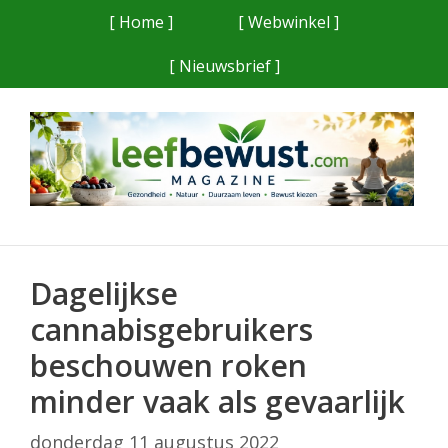
Ga
[ Home ]
[ Webwinkel ]
naar
[ Nieuwsbrief ]
de
inhoud
Dagelijkse
cannabisgebruikers
beschouwen roken
minder vaak als gevaarlijk
donderdag 11 augustus 2022