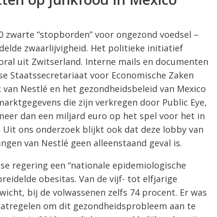
0 zwarte “stopborden” voor ongezond voedsel –
lde zwaarlijvigheid. Het politieke initiatief
ooral uit Zwitserland. Interne mails en documenten
rse Staatssecretariaat voor Economische Zaken
k van Nestlé en het gezondheidsbeleid van Mexico
marktgegevens die zijn verkregen door Public Eye,
eer dan een miljard euro op het spel voor het in
 Uit ons onderzoek blijkt ook dat deze lobby van
angen van Nestlé geen alleenstaand geval is.
nse regering een “nationale epidemiologische
reidelde obesitas. Van de vijf- tot elfjarige
icht, bij de volwassenen zelfs 74 procent. Er was
aatregelen om dit gezondheidsprobleem aan te