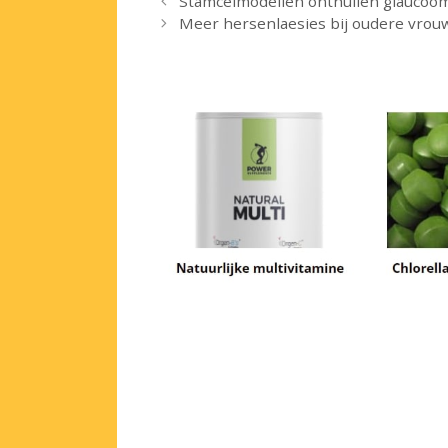
Stamcelmodellen onthullen glauco
Meer hersenlaesies bij oudere vrou