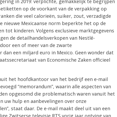
ering in 2019: verplichte, gemakkelijk te begrijpen
etiketten op de voorkant van de verpakking op
nken die veel calorieën, suiker, zout, verzadigde
 De nieuwe Mexicaanse norm beperkte het op de
n tot kinderen. Volgens exclusieve marktgegevens
gen de detailhandelsverkopen van Nestlé-
 door een of meer van de zwarte
 dan een miljard euro in Mexico. Geen wonder dat
aatssecretariaat van Economische Zaken officieel
it het hoofdkantoor van het bedrijf een e-mail
gevoegd “memorandum”, waarin alle aspecten van
en opgesomd die problematisch waren vanuit het
n uw hulp en aanbevelingen over onze
len”, staat daar. De e-mail maakt deel uit van een
ge Zwitserse televisie RTS vorig jaar ontving van