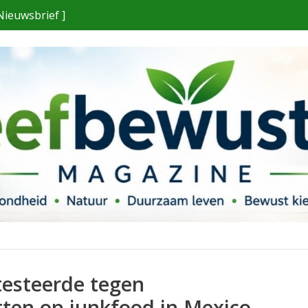
Nieuwsbrief ]
testeerde tegen
ten op junkfood in Mexico