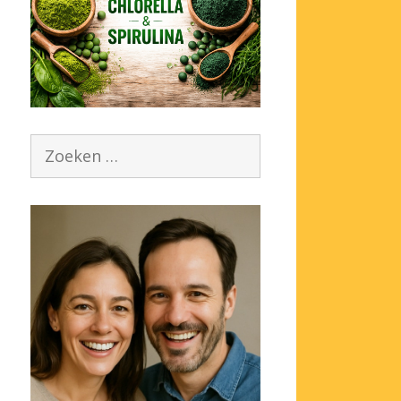
Zoek
naar: