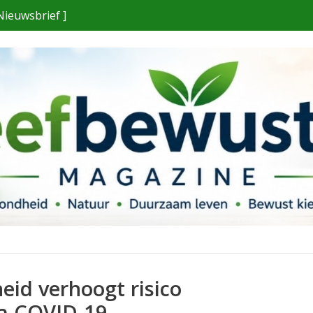
Nieuwsbrief ]
id verhoogt risico
a COVID-19