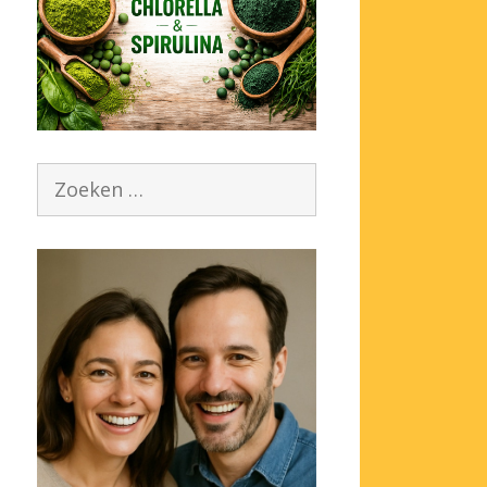
Zoek
naar: