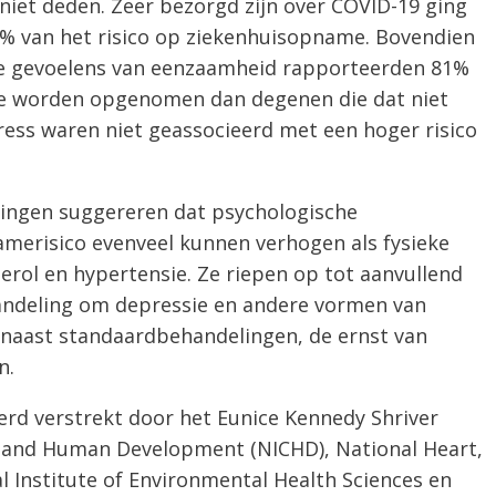
iet deden. Zeer bezorgd zijn over COVID-19 ging
 van het risico op ziekenhuisopname. Bovendien
 gevoelens van eenzaamheid rapporteerden 81%
te worden opgenomen dan degenen die dat niet
ress waren niet geassocieerd met een hoger risico
dingen suggereren dat psychologische
amerisico evenveel kunnen verhogen als fysieke
terol en hypertensie. Ze riepen op tot aanvullend
andeling om depressie en andere vormen van
 naast standaardbehandelingen, de ernst van
n.
erd verstrekt door het Eunice Kennedy Shriver
th and Human Development (NICHD), National Heart,
l Institute of Environmental Health Sciences en