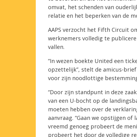
omvat, het schenden van ouderlij
relatie en het beperken van de m
AAPS verzocht het Fifth Circuit o
werknemers volledig te publiceren
vallen.
“In wezen boekte United een ticke
opzettelijk”, stelt de amicus-brie
voor zijn noodlottige bestemming
“Door zijn standpunt in deze zaa
van een U-bocht op de landingsb
moeten hebben over de verklaring 
aanvraag. “Gaan we opstijgen of la
vreemd genoeg probeert de menin
probeert het door de volledige r