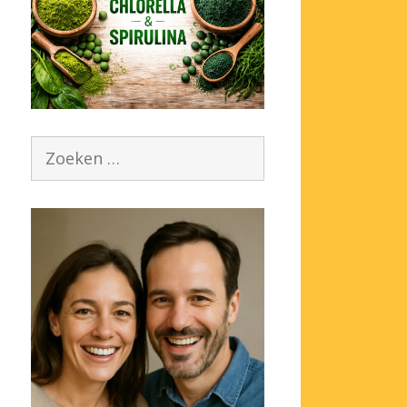
Zoek
naar: