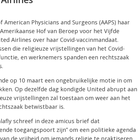
f American Physicians and Surgeons (AAPS) haar
t Amerikaanse Hof van Beroep voor het Vijfde
ited Airlines over haar Covid-vaccinmandaat.
en die religieuze vrijstellingen van het Covid-
 functie, en werknemers spanden een rechtszaak
s.
ende op 10 maart een ongebruikelijke motie in om
ekken. Op dezelfde dag kondigde United abrupt aan
ze vrijstellingen zal toestaan ​​​​om weer aan het
chtszaak betwistbaar is.
afly schreef in deze amicus brief dat
nde toegangspoort zijn” om een ​​politieke agenda
van de vrijheid om iemands religie te praktiseren