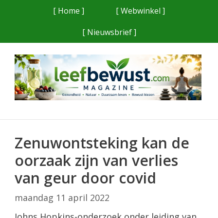
Ga
[ Home ]
[ Webwinkel ]
naar
[ Nieuwsbrief ]
de
inhoud
Zenuwontsteking kan de
oorzaak zijn van verlies
van geur door covid
maandag 11 april 2022
Johns Hopkins-onderzoek onder leiding van