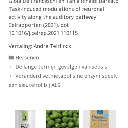
Gioia De Franceschi en Tania Rinaldi Barkato
Task-induced modulations of neuronal
activity along the auditory pathway
Celrapporten (2021), doi:
10.1016/j.celrep.2021.110115
Vertaling: Andre Teirlinck
Categorieën
Hersenen
De lange termijn gevolgen van sepsis
Veranderd vetmetabolisme enzym speelt
een sleutelrol bij ALS