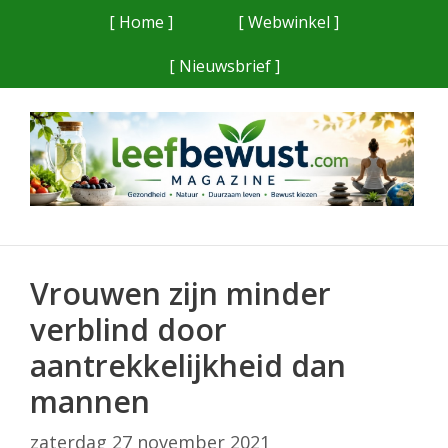
Ga
[ Home ]
[ Webwinkel ]
naar
[ Nieuwsbrief ]
de
inhoud
Vrouwen zijn minder
verblind door
aantrekkelijkheid dan
mannen
zaterdag 27 november 2021