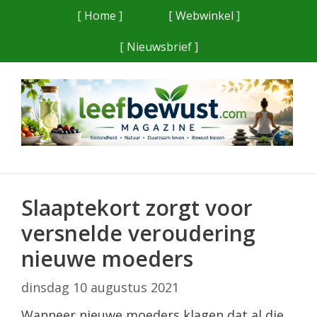
Ga
[ Home ]
[ Webwinkel ]
naar
[ Nieuwsbrief ]
de
inhoud
Slaaptekort zorgt voor
versnelde veroudering
nieuwe moeders
dinsdag 10 augustus 2021
Wanneer nieuwe moeders klagen dat al die