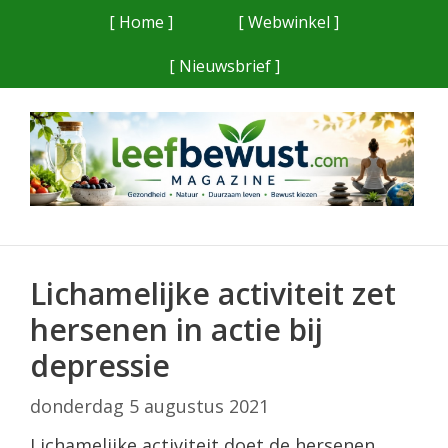
Ga
[ Home ]
[ Webwinkel ]
naar
[ Nieuwsbrief ]
de
inhoud
Lichamelijke activiteit zet
hersenen in actie bij
depressie
donderdag 5 augustus 2021
Lichamelijke activiteit doet de hersenen