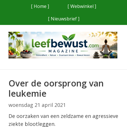
Ga
[ Home ]
[ Webwinkel ]
naar
[ Nieuwsbrief ]
de
inhoud
Over de oorsprong van
leukemie
woensdag 21 april 2021
De oorzaken van een zeldzame en agressieve
ziekte blootleggen.