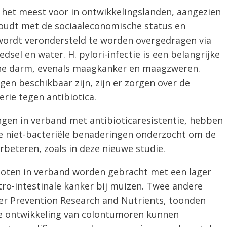
t het meest voor in ontwikkelingslanden, aangezien
oudt met de sociaaleconomische status en
ordt verondersteld te worden overgedragen via
edsel en water. H. pylori-infectie is een belangrijke
e darm, evenals maagkanker en maagzweren.
n beschikbaar zijn, zijn er zorgen over de
erie tegen antibiotica.
en in verband met antibioticaresistentie, hebben
e niet-bacteriële benaderingen onderzocht om de
erbeteren, zoals in deze nieuwe studie.
alnoten in verband worden gebracht met een lager
tro-intestinale kanker bij muizen. Twee andere
cer Prevention Research and Nutrients, toonden
de ontwikkeling van colontumoren kunnen