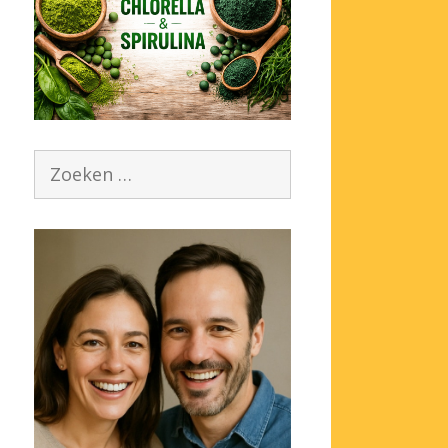
Zoek
naar: