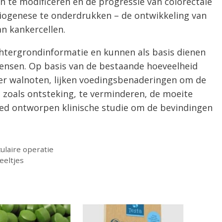
 te modificeren en de progressie van colorectale
ogenese te onderdrukken – de ontwikkeling van
n kankercellen.
chtergrondinformatie en kunnen als basis dienen
ensen. Op basis van de bestaande hoeveelheid
er walnoten, lijken voedingsbenaderingen om de
, zoals ontsteking, te verminderen, de moeite
oed ontworpen klinische studie om de bevindingen
laire operatie
eeltjes