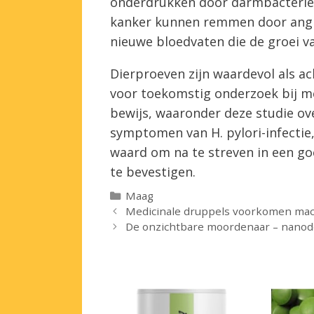
onderdrukken door darmbacteriën
kanker kunnen remmen door angi
nieuwe bloedvaten die de groei va
Dierproeven zijn waardevol als a
voor toekomstig onderzoek bij m
bewijs, waaronder deze studie ov
symptomen van H. pylori-infectie
waard om na te streven in een g
te bevestigen.
Categorieën
Maag
Medicinale druppels voorkomen macu
De onzichtbare moordenaar – nanod