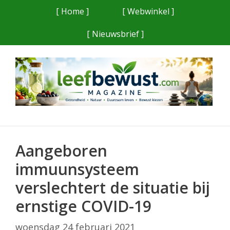
Ga
[ Home ]
[ Webwinkel ]
naar
[ Nieuwsbrief ]
de
inhoud
Aangeboren
immuunsysteem
verslechtert de situatie bij
ernstige COVID-19
woensdag 24 februari 2021