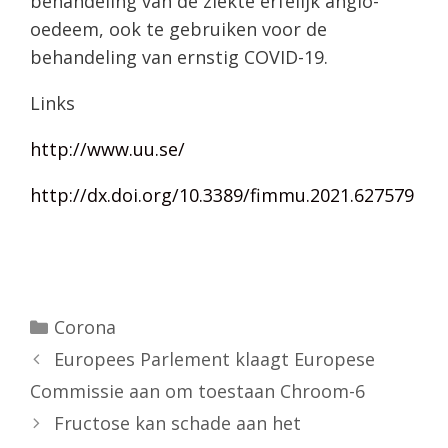
behandeling van de ziekte erfelijk angio-
oedeem, ook te gebruiken voor de
behandeling van ernstig COVID-19.
Links
http://www.uu.se/
http://dx.doi.org/10.3389/fimmu.2021.627579
Categorieën
Corona
Europees Parlement klaagt Europese
Commissie aan om toestaan Chroom-6
Fructose kan schade aan het