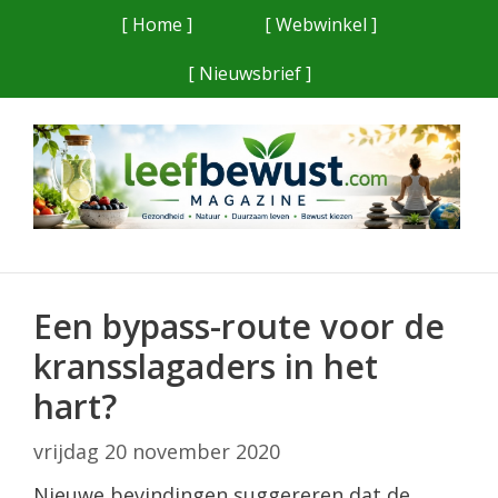
Ga
[ Home ]
[ Webwinkel ]
naar
[ Nieuwsbrief ]
de
inhoud
Een bypass-route voor de
kransslagaders in het
hart?
vrijdag 20 november 2020
Nieuwe bevindingen suggereren dat de