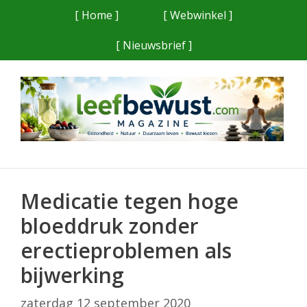
Ga
[ Home ]
[ Webwinkel ]
naar
[ Nieuwsbrief ]
de
inhoud
Medicatie tegen hoge
bloeddruk zonder
erectieproblemen als
bijwerking
zaterdag 12 september 2020