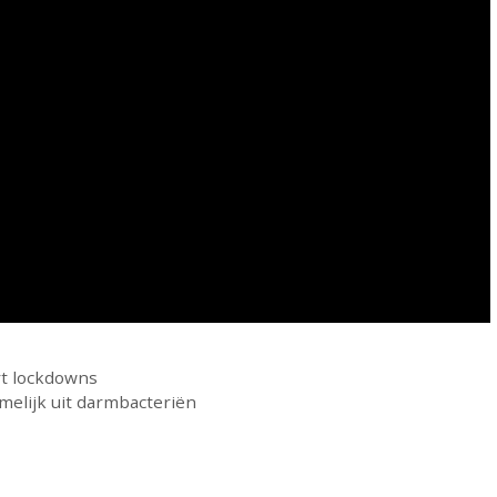
t lockdowns
elijk uit darmbacteriën