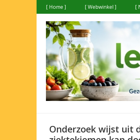
Ga
[ Home ]
[ Webwinkel ]
[ 
naar
de
inhoud
Onderzoek wijst uit 
ziektekiemen kan d