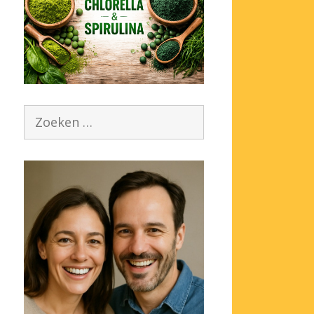
Zoek
naar: