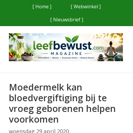
Ga
[ Home ]
[ Webwinkel ]
naar
[ Nieuwsbrief ]
de
inhoud
Moedermelk kan
bloedvergiftiging bij te
vroeg geborenen helpen
voorkomen
woensdag 29 april 2020