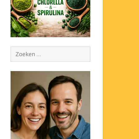
Zoek
naar: