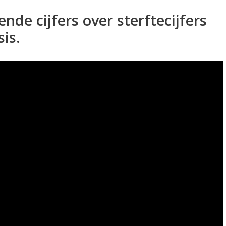
nde cijfers over sterftecijfers
sis.