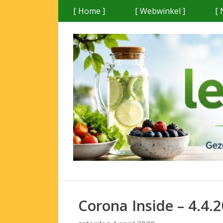
Ga
[ Home ]
[ Webwinkel ]
[ 
naar
de
inhoud
Corona Inside – 4.4.