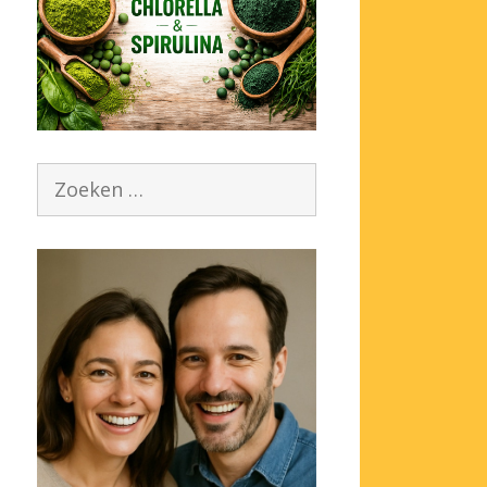
Zoek
naar: