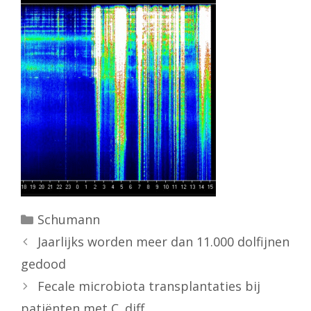
Categorieën
Schumann
Jaarlijks worden meer dan 11.000 dolfijnen
gedood
Fecale microbiota transplantaties bij
patiënten met C. diff