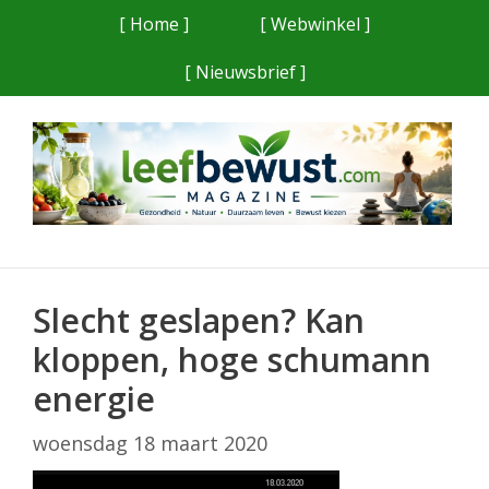
Ga
[ Home ]
[ Webwinkel ]
naar
[ Nieuwsbrief ]
de
inhoud
Slecht geslapen? Kan
kloppen, hoge schumann
energie
woensdag 18 maart 2020