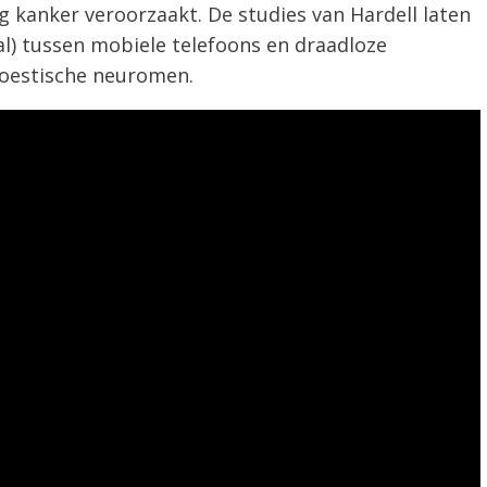
g kanker veroorzaakt. De studies van Hardell laten
al) tussen mobiele telefoons en draadloze
koestische neuromen.