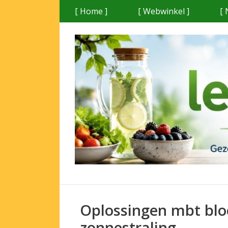
Ga
[ Home ]
[ Webwinkel ]
[ 
naar
de
inhoud
Oplossingen mbt blo
zonnestraling