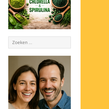
Zoek
naar: