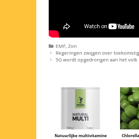
Categorieën
EMF
,
Zon
Regeringen zwijgen over toekomsti
5G wordt opgedrongen aan het volk