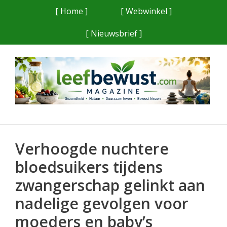
Ga
[ Home ]
[ Webwinkel ]
naar
[ Nieuwsbrief ]
de
inhoud
Verhoogde nuchtere
bloedsuikers tijdens
zwangerschap gelinkt aan
nadelige gevolgen voor
moeders en baby’s