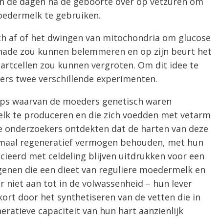
 in de dagen na de geboorte over op vetzuren om
oedermelk te gebruiken.
ich af of het dwingen van mitochondria om glucose
hade zou kunnen belemmeren en op zijn beurt het
hartcellen zou kunnen vergroten. Om dit idee te
ers twee verschillende experimenten.
ups waarvan de moeders genetisch waren
k te produceren en die zich voedden met vetarm
e onderzoekers ontdekten dat de harten van deze
rmaal regeneratief vermogen behouden, met hun
ieerd met celdeling blijven uitdrukken voor een
egenen die een dieet van reguliere moedermelk en
er niet aan tot in de volwassenheid – hun lever
ort door het synthetiseren van de vetten die in
ratieve capaciteit van hun hart aanzienlijk