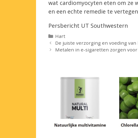
wat cardiomyocyten eten om ze we
en een echte remedie te vertege
Persbericht UT Southwestern
Categorieën
Hart
De juiste verzorging en voeding van
Metalen in e-sigaretten zorgen voo