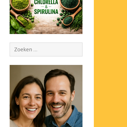
Zoek
naar: