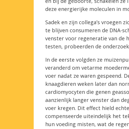
en bij de geboorte, schakelen ze
deze energierijke moleculen in m
Sadek en zijn collega’s vroegen z
te blijven consumeren de DNA-sc
venster voor regeneratie van de 
testen, probeerden de onderzoek
In de eerste volgden ze muizenp
veranderd om vetarme moedermel
voer nadat ze waren gespeend. D
knaagdieren weken later dan no
cardiomyocyten die genen geassoc
aanzienlijk langer venster dan d
voer kregen. Dit effect hield echt
compenseerde uiteindelijk het tek
hun voeding misten, wat de regene