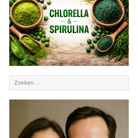
Zoek
naar: