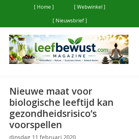
Ga
[ Home ]
[ Webwinkel ]
naar
[ Nieuwsbrief ]
de
inhoud
Nieuwe maat voor
biologische leeftijd kan
gezondheidsrisico’s
voorspellen
dinsdag 11 februari 2020