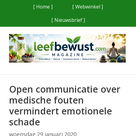
Ga
[ Home ]
[ Webwinkel ]
naar
[ Nieuwsbrief ]
de
inhoud
Open communicatie over
medische fouten
vermindert emotionele
schade
woensdag 29 januari 2020