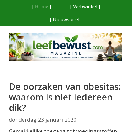
Ga
[ Home ]
[ Webwinkel ]
naar
[ Nieuwsbrief ]
de
inhoud
De oorzaken van obesitas:
waarom is niet iedereen
dik?
donderdag 23 januari 2020
Gemakkelijke toegang tot voedingsstoffen